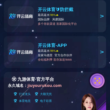
3
公司多项目荣获2024-202...
通知公告
2026-01-05
公司在2024-2025年度全