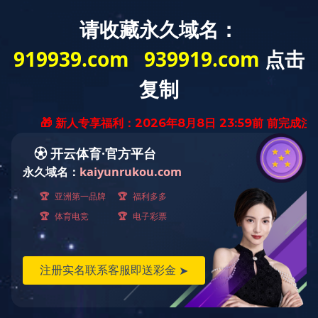
欢迎光临安博足球_安博体育官方网站官方网站！
安博
体