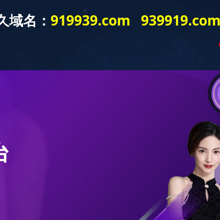
安博足球_安博
关于我们
新闻中心
党建群
体育官方网站