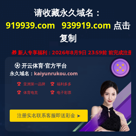
欢迎光临安博足球_安博体育官方网站官方网站！
安博
体