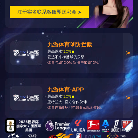
公司多项目荣获2024-2025年
公司在2024-2025年度全省重
公司党委召开党的二十届四中全会
公司多名职工荣获2025年度建筑
公司铆足干劲冲刺四季度 凝心聚
公司斩获6项2025年度水利行业工
公司荣获安博足球_安博体育官方
公司举行财务专项培训
公司开展2025年消防安全培训及
公司分别与中电建华东院、济南市
公司召开工程项目管理交叉检查专