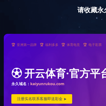
官网主页
党建主页
党
党建专栏
党建纪检