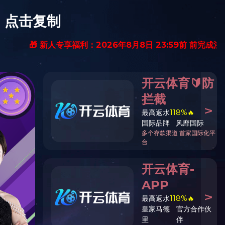
基层风采
群团资讯
习近平在广东考察时强调深入学习宣传贯彻党的二十届四中全会精神以全面深化改革开放推动高质量发展
2025-11-27
关于《中共中央关于制定国民经济和社会发展第十五个五年规划的建议》的说明
2025-11-27
习近平对全面依法治国工作作出重要指示强调 坚持党的领导人民当家作主依法治国有机统一 合力开创法治中国建设新局面
2025-11-27