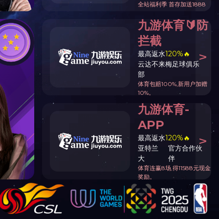
2025-10-29
讲话
2025-09-03
习近平在中共中央政治局第二十一次集体学习时强调 坚持从抓作风入手推进全面从严治党 把新时代党的自我革命要求进一步落实到位
2025-07-02
2025-06-30
2025-05-13
2025-05-13
2025-03-02