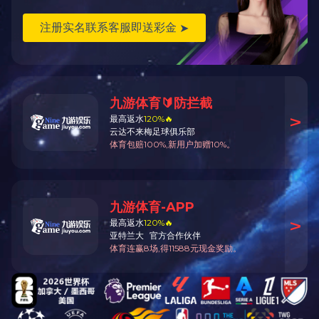
线职工“急难愁盼”问题，进一