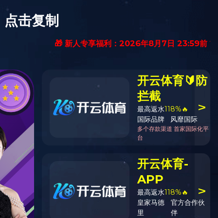
关于水总
|
加入收藏
|
触屏版
团
安博足球_安博
信息公开
人才招聘
体育官方网站