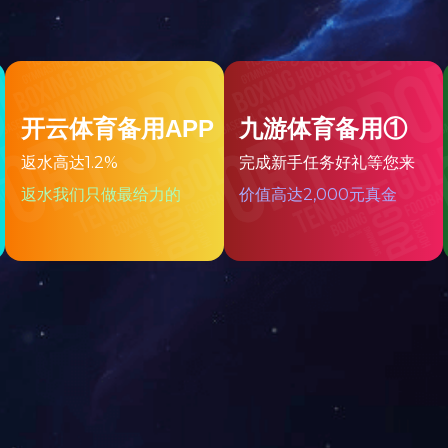
送温暖”活动，彰显了公司党委、工会对一线职工的关心关怀，增加了
将把公司关怀转化为工作动力，全力冲刺年度任务，为公司高质量发展贡