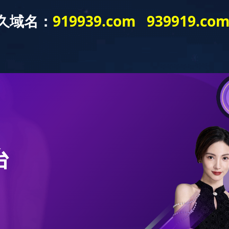
安博足球_安博
关于我们
新闻中心
党建群
体育官方网站