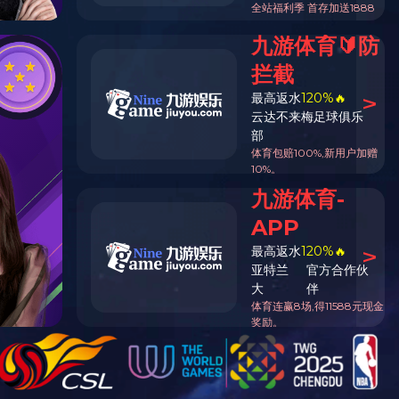
安博足球_安博体育官方网站
新闻中心
企业动态
品荣获佳绩
3 浏览次数：2894
础工程有限公司制作的短视频《筑廉洁防线，守初心之路》荣
艺创廉”书法类优秀奖。
多元的优秀廉洁文化作品。这些作品聚焦日常工作、一线岗
作者的肯定，更彰显了公司廉洁文化建设的扎实成效。
值理念深植人心。同时号召全体干部职工从获奖作品中汲取精