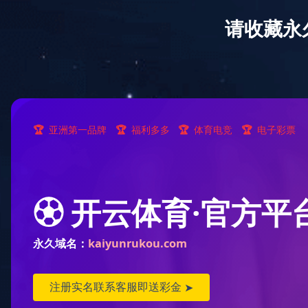
欢迎光临安博足球_安博体育官方网站官方网站！