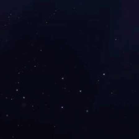
友情链接：
安博足球_安博体育官方网站©版权所有 备案号：
鲁ICP备1704240