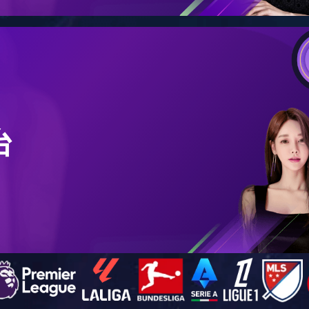
公司“清廉山高”廉洁文化参赛作
来源：纪委办公室 作者：杨婷婷 发布日期：2025-06-1
高速集团纪委组织的“清廉山高”廉洁文化作品征集活动中，山东水总基
三等奖，第二分公司李维兵的书法作品《秀干终成栋，精钢不作钩》摘得“工
各单位大力支持，广大干部职工积极响应，涌现出一批主题鲜明、形式
干部职工坚守清廉初心、勇担时代使命的精神风貌。此次获奖不仅是对创
此次活动为契机，持续筑牢廉洁防线，推动“以清为美、以廉为荣”的价