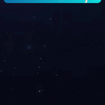
党和国家事业的希望
坚持改革创新，更好把
这是习近平总书记
20
友情链接：
安博足球_安博体育官方网站©版权所有 备案号：
鲁ICP备17042406号-1
鲁公网安备 37010202001265号
乐动官方网站(China)在线/注册/登陆/官网
|
星空在线开户/手机版/注册/下载/官网✦
|
开云官方注册地址
|
乐鱼官方网站
|
中欧网页版登录入口
|
九游官方(中国)总部
|
xk体