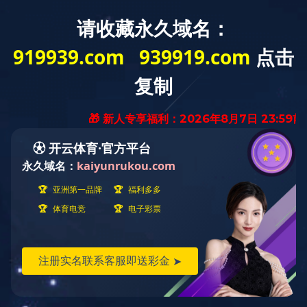
欢迎光临安博足球_安博体育官方网站官方网站！
安博
体