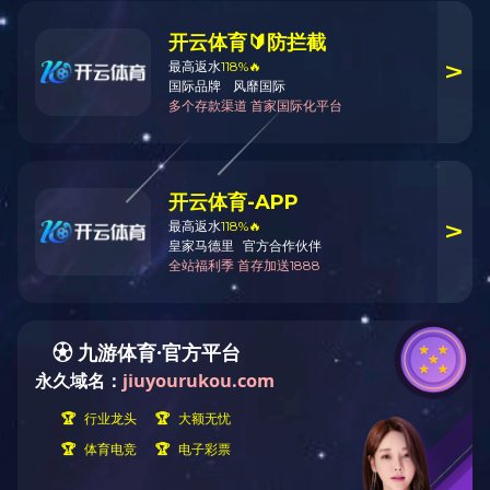
安博足球_安博体育官
方网站
工程建设
工程建设
水利水电工程
京杭运河济
调水工程
流域治理、疏浚吹填工程
港航工程
京杭运河济宁至东
市政公用工程
里，南排能力450立
地基基础工程
2000吨级。工程为
机械制造