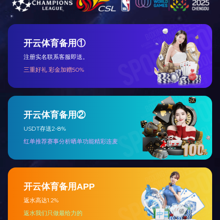
友情链接：
安博足球_安博体育官方网站©版权所有 备案号：
鲁ICP备17042406号-1