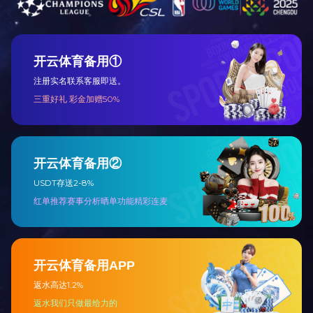
友情链接：