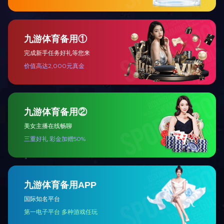
安博足球_安博体育官方网站©版权所有 备案号：
鲁ICP备170424
乐动官方网站(China)在线/注册/登陆/官网
|
星空在线开户/手机版/注
册/下载/官网✦
|
开云官方注册地址
|
乐鱼官方网站
|
中欧网页版登录
入口
|
九游官方(中国)总部
|
xk体育平台_xk体育（中国）
|
开云app
网站
|
乐鱼在线登录
|